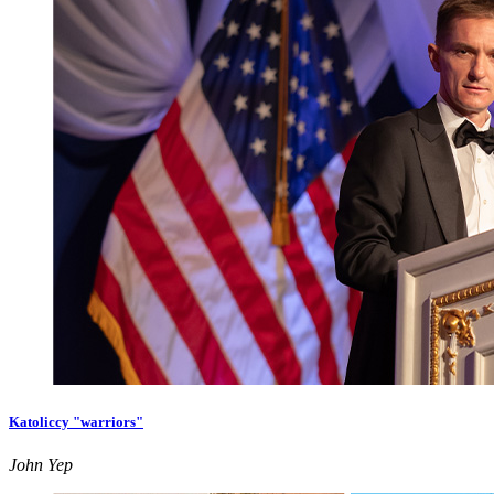
Katoliccy "warriors"
John Yep