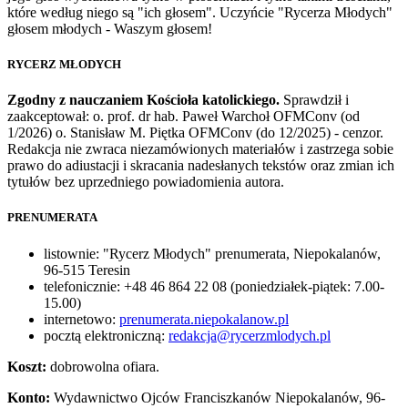
które według niego są "ich głosem". Uczyńcie "Rycerza Młodych"
głosem młodych - Waszym głosem!
RYCERZ MŁODYCH
Zgodny z nauczaniem Kościoła katolickiego.
Sprawdził i
zaakceptował: o. prof. dr hab. Paweł Warchoł OFMConv (od
1/2026) o. Stanisław M. Piętka OFMConv (do 12/2025) - cenzor.
Redakcja nie zwraca niezamówionych materiałów i zastrzega sobie
prawo do adiustacji i skracania nadesłanych tekstów oraz zmian ich
tytułów bez uprzedniego powiadomienia autora.
PRENUMERATA
listownie: "Rycerz Młodych" prenumerata, Niepokalanów,
96-515 Teresin
telefonicznie: +48 46 864 22 08 (poniedziałek-piątek: 7.00-
15.00)
internetowo:
prenumerata.niepokalanow.pl
pocztą elektroniczną:
redakcja@rycerzmlodych.pl
Koszt:
dobrowolna ofiara.
Konto:
Wydawnictwo Ojców Franciszkanów Niepokalanów, 96-