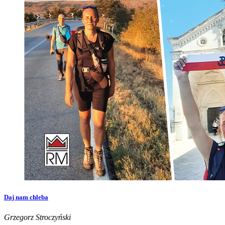
Daj nam chleba
Grzegorz Stroczyński