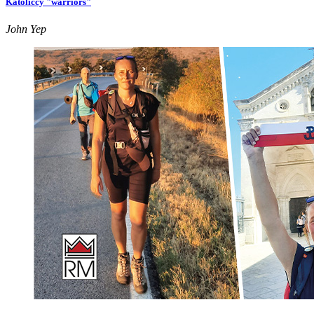
Katoliccy "warriors"
John Yep