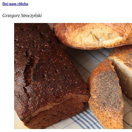
Daj nam chleba
Grzegorz Stroczyński