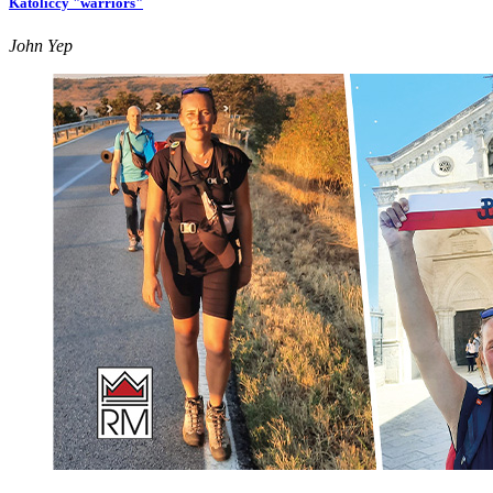
Katoliccy "warriors"
John Yep