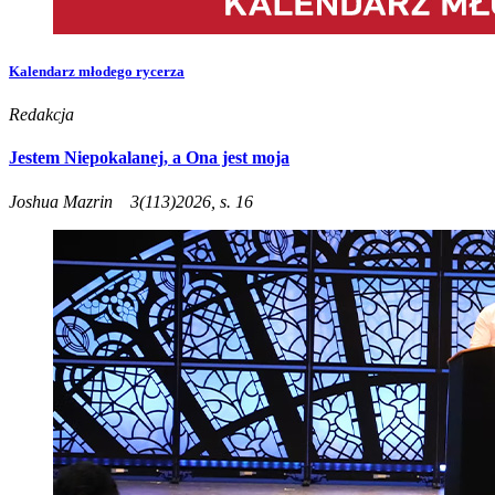
Kalendarz młodego rycerza
Redakcja
Jestem Niepokalanej, a Ona jest moja
Joshua Mazrin
3(113)2026, s. 16