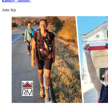
Katoliccy "warriors"
John Yep