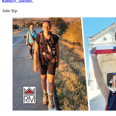
Katoliccy "warriors"
John Yep