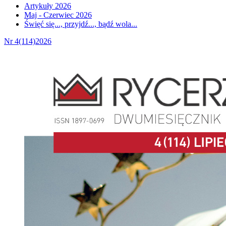
Artykuły 2026
Maj - Czerwiec 2026
Święć się..., przyjdź..., bądź wola...
Nr 4(114)2026