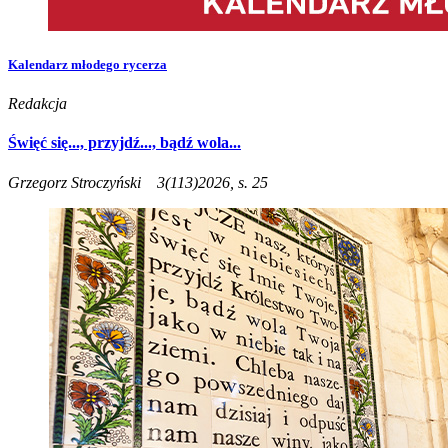
Kalendarz młodego rycerza
Redakcja
Święć się..., przyjdź..., bądź wola...
Grzegorz Stroczyński
3(113)2026, s. 25