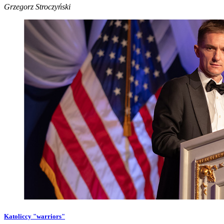
Grzegorz Stroczyński
Katoliccy "warriors"