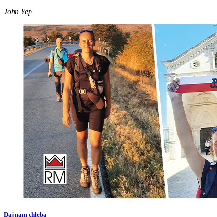
John Yep
Daj nam chleba