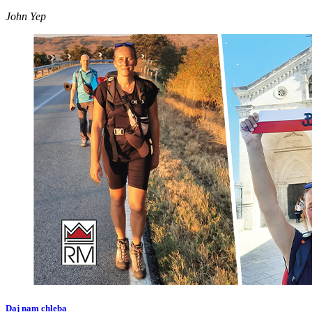
John Yep
Daj nam chleba