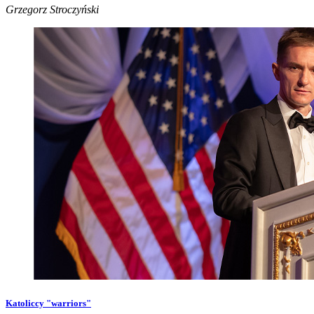
Grzegorz Stroczyński
Katoliccy "warriors"